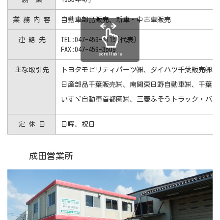
業 務 内 容
自動車部品販売、新車・中古車販売
連 絡 先
TEL:047-459-4115
(代表)
FAX:047-459-3509
scrollable
主な取引先
トヨタモビリティパーツ㈱、ダイハツ千葉販売㈱、
日産部品千葉販売㈱、南関東日野自動車㈱、千葉ス
いすゞ自動車首都圏㈱、三菱ふそうトラック・バス
定 休 日
日曜、祝日
成田営業所