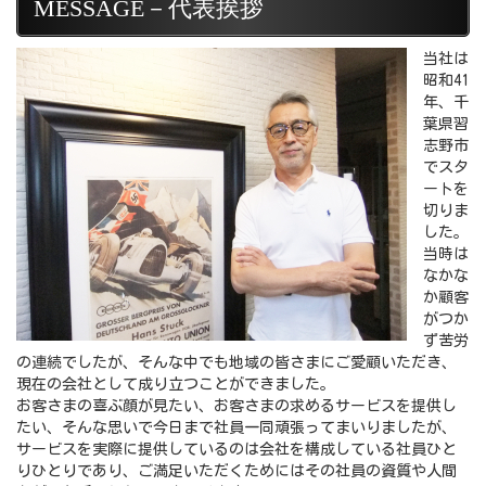
MESSAGE－代表挨拶
当社は
昭和41
年、千
葉県習
志野市
でスタ
ートを
切りま
した。
当時は
なかな
か顧客
がつか
ず苦労
の連続でしたが、そんな中でも地域の皆さまにご愛顧いただき、
現在の会社として成り立つことができました。
お客さまの喜ぶ顔が見たい、お客さまの求めるサービスを提供し
たい、そんな思いで今日まで社員一同頑張ってまいりましたが、
サービスを実際に提供しているのは会社を構成している社員ひと
りひとりであり、ご満足いただくためにはその社員の資質や人間