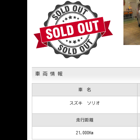
車 両 情 報
車 名
スズキ ソリオ
走行距離
21,000Km