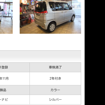
年登録
車検満了
6年11月
2年付き
飾品
カラー
ーナビ
シルバー