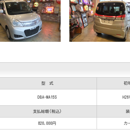
型 式
初
DBA-MA15S
H2
支払総額(税込)
装
820,000円
カ